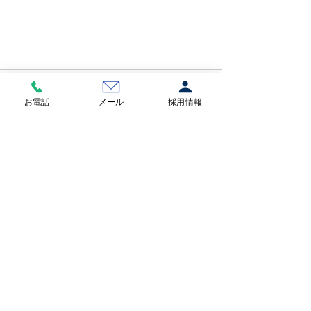
コメント
お電話
メール
採用情報
コメントを追加…
本社事務所 移転いたしました
パシフィックコンピュータ 株式会社
〒500-8878
岐阜県岐阜市神室町1丁目39番地 レンブラ